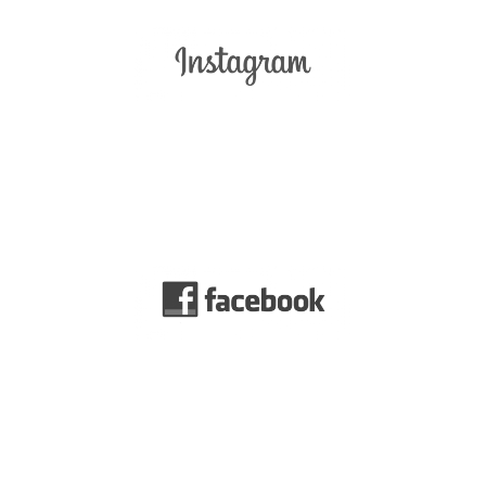
Logra un mayor alcance y aumenta la interacción y calidad
de tu público en instagram con nuestra gestión de redes
enfocadas en el SEO y en diseño.
Facebook es una de la redes sociales con un público amplio y
de gran calidad. Por ello, se busca escalar posiciones y
encontrar en este red social posibles clientes potenciales.